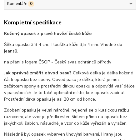
Komentáře
0
Kompletní specifikace
Kožený opasek z pravé hovězí české kůže
.
Šířka opasku 3,8-4 cm. Tloušťka kůže 3,5-4 mm. Vhodné do
jeansů.
na přání s logem ČSOP - Český svaz ochránců přírody
Jak správně změřit obvod pasu?
Celková délka je délka kožené
části opasku bez spony. Obvod pasu je délka, která je mezi
začátkem spony a prostřední dírkou opasku a odpovídá vaší délce
v pase/bocích. Je to také optimální místo, kde opasek zapínat.
Prostřední dírka opasku je asi 20 cm od konce.
Zdobení opasku je velmi náročné, nejedná se o klasickou ražbu
raznicemi, ale vzor je předkreslen šídlem přímo na opasek bez
jakýchkoli šablon, následně je vzor do kůže vyřezán a vyražen.
Následně byl opasek vybarven lihovými barvami. Hrany jsou