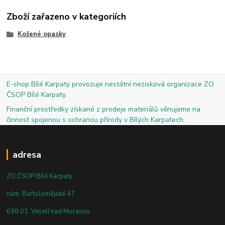
Zboží zařazeno v kategoriích
Kožené opasky
E-shop Bílé Karpaty provozuje nestátní nezisková organizace ZO
ČSOP Bílé Karpaty.
Finanční prostředky získané z prodeje materiálů věnujeme na
činnost spojenou s ochranou přírody v Bílých Karpatech.
adresa
ZO ČSOP Bílé Karpaty
nám. Bartolomějské 47
698 01 Veselí nad Moravou