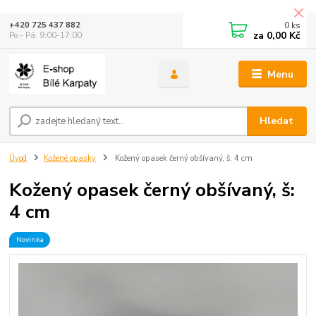
0
ks
+420 725 437 882
za
0,00 Kč
Po - Pá: 9:00-17:00
Menu
Hledat
Úvod
Kožené opasky
Kožený opasek černý obšívaný, š: 4 cm
Kožený opasek černý obšívaný, š:
4 cm
Novinka