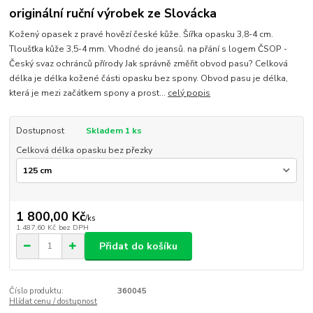
originální ruční výrobek ze Slovácka
Kožený opasek z pravé hovězí české kůže. Šířka opasku 3,8-4 cm.
Tloušťka kůže 3,5-4 mm. Vhodné do jeansů. na přání s logem ČSOP -
Český svaz ochránců přírody Jak správně změřit obvod pasu? Celková
délka je délka kožené části opasku bez spony. Obvod pasu je délka,
která je mezi začátkem spony a prost...
celý popis
Dostupnost
Skladem 1 ks
Celková délka opasku bez přezky
1 800,00 Kč
/
ks
1 487,60 Kč
bez DPH
Přidat do košíku
Číslo produktu:
360045
Hlídat cenu / dostupnost