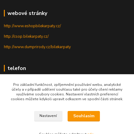
webové stránky
http://www.eshopbilekarpaty.cz/
http://csop.bilekarpaty.cz/
http://www.dumprirody.cz/bilekarpaty
telefon
+420 725 437 882
Pro základní funkčnost, zpříjemnění používání webu, analytické
účely a v případě udělení souhlasu také pro účely cílení reklamy
+420 727 880 789
využíváme soubory cookies. Nastavení vlastních preferencí
cookies můžete kdykoli upravit odkazem ve spodní části stránek.
PO - PÁ: 9 - 17
Souhlasím
Nastavení
© 2025; ZO ČSOP Bílé Karpaty