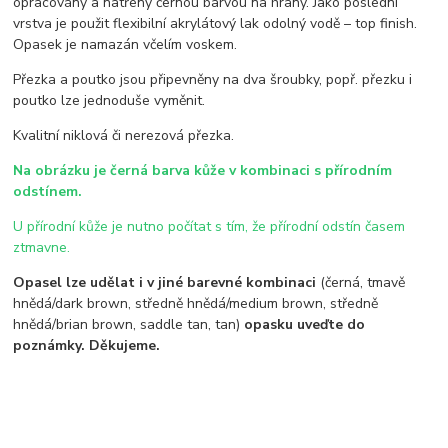
opracovány a natřeny černou barvou na hrany. Jako poslední
vrstva je použit flexibilní akrylátový lak odolný vodě – top finish.
Opasek je namazán včelím voskem.
Přezka a poutko jsou připevněny na dva šroubky, popř. přezku i
poutko lze jednoduše vyměnit.
Kvalitní niklová či nerezová přezka.
Na obrázku je černá barva kůže v kombinaci s přírodním
odstínem.
U přírodní kůže je nutno počítat s tím, že přírodní odstín časem
ztmavne.
Opasel lze udělat i v jiné barevné kombinaci
(černá, tmavě
hnědá/dark brown, středně hnědá/medium brown, středně
hnědá/brian brown, saddle tan, tan)
opasku uveďte do
poznámky. Děkujeme.