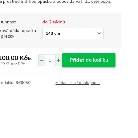
a prostřední dírkou opasku a odpovídá vaší d...
celý popis
tupnost
do 2 týdnů
ková délka opasku
 přezky
100,00 Kč
/
ks
Přidat do košíku
,09 Kč
bez DPH
roduktu:
360050
Hlídat cenu / dostupnost