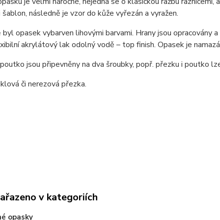
pasku je velmi náročné, nejedná se o klasickou ražbu raznicemi,
i šablon, následně je vzor do kůže vyřezán a vyražen.
byl opasek vybarven lihovými barvami. Hrany jsou opracovány a n
exibilní akrylátový lak odolný vodě – top finish. Opasek je nama
poutko jsou připevněny na dva šroubky, popř. přezku i poutko l
niklová či nerezová přezka.
zařazeno v kategoriích
né opasky