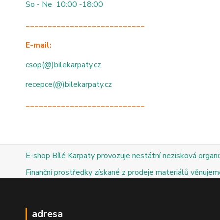
So - Ne 10:00 -18:00
___________________________
E-mail:
csop(@)bilekarpaty.cz
recepce(@)bilekarpaty.cz
___________________________
E-shop Bílé Karpaty provozuje nestátní nezisková organ
Finanční prostředky získané z prodeje materiálů věnujeme
adresa