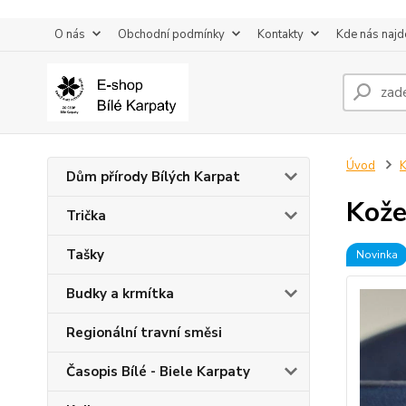
O nás
Obchodní podmínky
Kontakty
Kde nás najd
Úvod
K
Dům přírody Bílých Karpat
Kože
Trička
Tašky
Novinka
Budky a krmítka
Regionální travní směsi
Časopis Bílé - Biele Karpaty