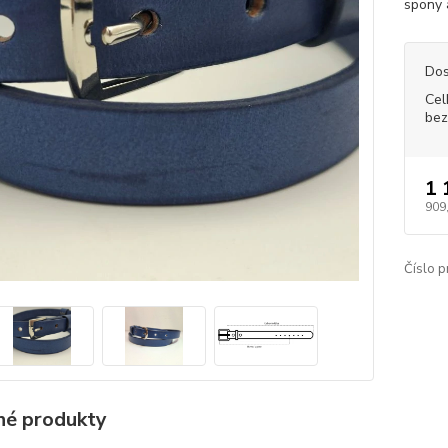
spony 
Dos
Cel
bez
1 
909
Číslo p
é produkty