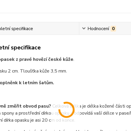
etní specifikace
Hodnocení
0
tní specifikace
pasek z pravé hovězí české kůže
.
asku 2 cm. Tloušťka kůže 3,5 mm.
oplněnk k letním šatům.
vně změřit obvod pasu?
Celková délka je délka kožené části o
spony a prostřední dírkou opasku a odpovídá vaší délce v pase/b
í dírka opasku je asi 20 cm od konce.