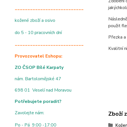
Zdobení o
jakýchkol
___________________________
Následně 
kožené zboží a osivo
použit fl
do 5 - 10 pracovních dní
Přezka a 
___________________________
Kvalitní 
Provozovatel Eshopu:
ZO ČSOP Bílé Karpaty
nám. Bartolomějské 47
698 01 Veselí nad Moravou
Potřebujete poradit?
Zavolejte nám:
Zboží 
Po - Pá 9:00 -17:00
Kože