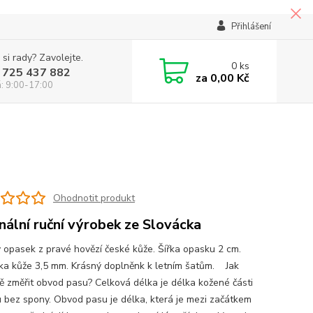
Přihlášení
 si rady? Zavolejte.
0
ks
 725 437 882
za
0,00 Kč
á: 9:00-17:00
Ohodnotit produkt
inální ruční výrobek ze Slovácka
 opasek z pravé hovězí české kůže. Šířka opasku 2 cm.
ka kůže 3,5 mm. Krásný doplněnk k letním šatům. Jak
ě změřit obvod pasu? Celková délka je délka kožené části
 bez spony. Obvod pasu je délka, která je mezi začátkem