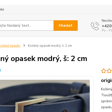
ete
Nevíte
Hledat
+420
Po - P
ožené opasky
Kožený opasek modrý, š: 2 cm
ný opasek modrý, š: 2 cm
orig
Kožený
Tloušť
správn
opasku