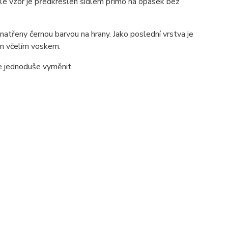
 ale vzor je předkreslen šídlem přímo na opasek bez
atřeny černou barvou na hrany. Jako poslední vrstva je
zán včelím voskem.
ze jednoduše vyměnit.