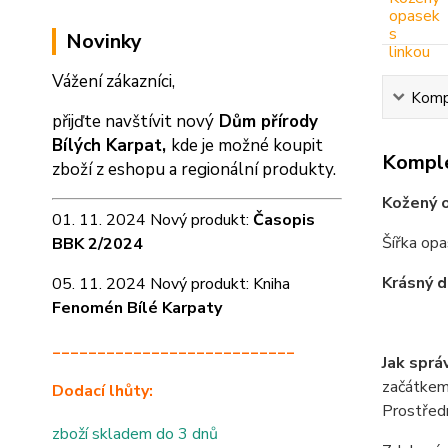
Novinky
Vážení zákazníci,
Kompl
přijďte navštívit nový
Dům přírody
Bílých Karpat,
kde je možné koupit
Komple
zboží z eshopu a
regionální produkty.
Kožený o
01. 11. 2024 Nový produkt:
Časopis
Šířka op
BBK 2/2024
Krásný d
05. 11. 2024 Nový produkt: Kniha
Fenomén Bílé Karpaty
___________________________
Jak sprá
začátkem 
Dodací lhůty:
Prostředn
zboží skladem do 3 dnů