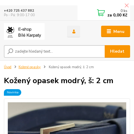
0
ks
+420 725 437 882
za
0,00 Kč
Po - Pá: 9:00-17:00
Menu
Hledat
Úvod
Kožené opasky
Kožený opasek modrý, š: 2 cm
Kožený opasek modrý, š: 2 cm
Novinka