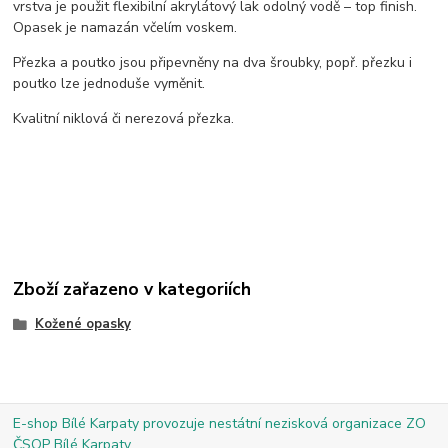
vrstva je použit flexibilní akrylátový lak odolný vodě – top finish.
Opasek je namazán včelím voskem.
Přezka a poutko jsou připevněny na dva šroubky, popř. přezku i
poutko lze jednoduše vyměnit.
Kvalitní niklová či nerezová přezka.
Zboží zařazeno v kategoriích
Kožené opasky
E-shop Bílé Karpaty provozuje nestátní nezisková organizace ZO
ČSOP Bílé Karpaty.