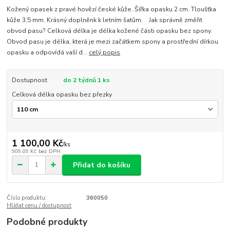
Kožený opasek z pravé hovězí české kůže. Šířka opasku 2 cm. Tloušťka
kůže 3,5 mm. Krásný doplněnk k letním šatům. Jak správně změřit
obvod pasu? Celková délka je délka kožené části opasku bez spony.
Obvod pasu je délka, která je mezi začátkem spony a prostřední dírkou
opasku a odpovídá vaší d...
celý popis
Dostupnost
do 2 týdnů 1 ks
Celková délka opasku bez přezky
1 100,00 Kč
/
ks
909,09 Kč
bez DPH
Přidat do košíku
Číslo produktu:
360050
Hlídat cenu / dostupnost
Podobné produkty