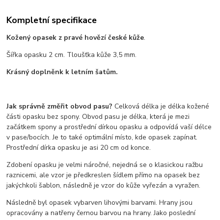
Kompletní specifikace
Kožený opasek z pravé hovězí české kůže
.
Šířka opasku 2 cm. Tloušťka kůže 3,5 mm.
Krásný doplněnk k letním šatům.
Jak správně změřit obvod pasu?
Celková délka je délka kožené
části opasku bez spony. Obvod pasu je délka, která je mezi
začátkem spony a prostřední dírkou opasku a odpovídá vaší délce
v pase/bocích. Je to také optimální místo, kde opasek zapínat.
Prostřední dírka opasku je asi 20 cm od konce.
Zdobení opasku je velmi náročné, nejedná se o klasickou ražbu
raznicemi, ale vzor je předkreslen šídlem přímo na opasek bez
jakýchkoli šablon, následně je vzor do kůže vyřezán a vyražen.
Následně byl opasek vybarven lihovými barvami. Hrany jsou
opracovány a natřeny černou barvou na hrany. Jako poslední