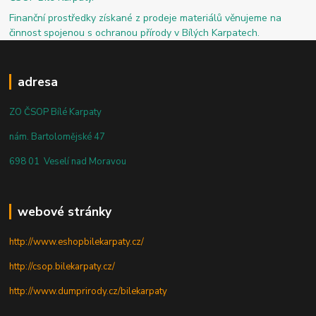
Finanční prostředky získané z prodeje materiálů věnujeme na
činnost spojenou s ochranou přírody v Bílých Karpatech.
adresa
ZO ČSOP Bílé Karpaty
nám. Bartolomějské 47
698 01 Veselí nad Moravou
webové stránky
http://www.eshopbilekarpaty.cz/
http://csop.bilekarpaty.cz/
http://www.dumprirody.cz/bilekarpaty