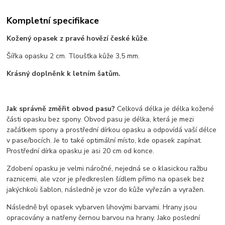
Kompletní specifikace
Kožený opasek z pravé hovězí české kůže
.
Šířka opasku 2 cm. Tloušťka kůže 3,5 mm.
Krásný doplněnk k letním šatům.
Jak správně změřit obvod pasu?
Celková délka je délka kožené
části opasku bez spony. Obvod pasu je délka, která je mezi
začátkem spony a prostřední dírkou opasku a odpovídá vaší délce
v pase/bocích. Je to také optimální místo, kde opasek zapínat.
Prostřední dírka opasku je asi 20 cm od konce.
Zdobení opasku je velmi náročné, nejedná se o klasickou ražbu
raznicemi, ale vzor je předkreslen šídlem přímo na opasek bez
jakýchkoli šablon, následně je vzor do kůže vyřezán a vyražen.
Následně byl opasek vybarven lihovými barvami. Hrany jsou
opracovány a natřeny černou barvou na hrany. Jako poslední