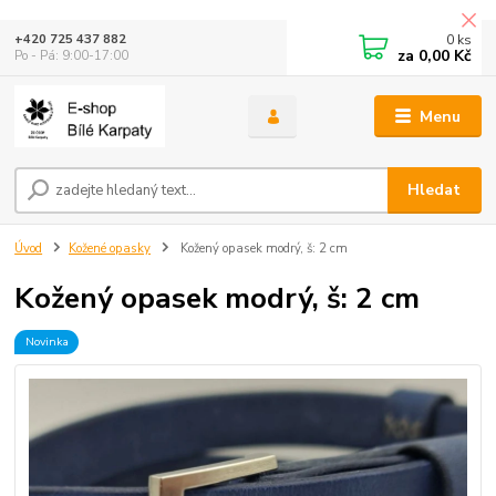
0
ks
+420 725 437 882
za
0,00 Kč
Po - Pá: 9:00-17:00
Menu
Hledat
Úvod
Kožené opasky
Kožený opasek modrý, š: 2 cm
Kožený opasek modrý, š: 2 cm
Novinka