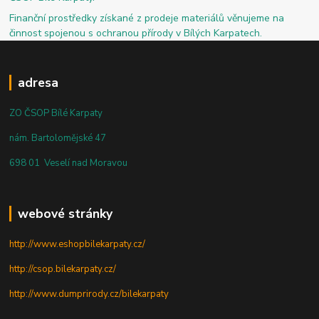
Finanční prostředky získané z prodeje materiálů věnujeme na
činnost spojenou s ochranou přírody v Bílých Karpatech.
adresa
ZO ČSOP Bílé Karpaty
nám. Bartolomějské 47
698 01 Veselí nad Moravou
webové stránky
http://www.eshopbilekarpaty.cz/
http://csop.bilekarpaty.cz/
http://www.dumprirody.cz/bilekarpaty