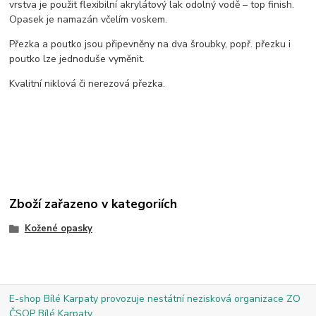
vrstva je použit flexibilní akrylátový lak odolný vodě – top finish.
Opasek je namazán včelím voskem.
Přezka a poutko jsou připevněny na dva šroubky, popř. přezku i
poutko lze jednoduše vyměnit.
Kvalitní niklová či nerezová přezka.
Zboží zařazeno v kategoriích
Kožené opasky
E-shop Bílé Karpaty provozuje nestátní nezisková organizace ZO
ČSOP Bílé Karpaty.