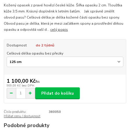
Kožený opasek z pravé hovězí české kůže. Šířka opasku 2 cm. Tloušťka
kůže 3,5 mm. Krásný doplněnk k letním šatům. Jak správně změřit
obvod pasu? Celková délka je délka kožené části opasku bez spony.
Obvod pasu je délka, která je mezi začátkem spony a prostřední dírkou
opasku a odpovídá vaší d...
celý popis
Dostupnost
do 2 týdnů
Celková délka opasku bez přezky
1 100,00 Kč
/
ks
909,09 Kč
bez DPH
Přidat do košíku
Číslo produktu:
360050
Hlídat cenu / dostupnost
Podobné produkty