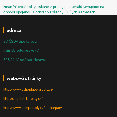
Finanční prostředky získané z prodeje materiálů věnujeme na
činnost spojenou s ochranou přírody v Bílých Karpatech.
adresa
ZO ČSOP Bílé Karpaty
nám. Bartolomějské 47
698 01 Veselí nad Moravou
webové stránky
http://www.eshopbilekarpaty.cz/
http://csop.bilekarpaty.cz/
http://www.dumprirody.cz/bilekarpaty