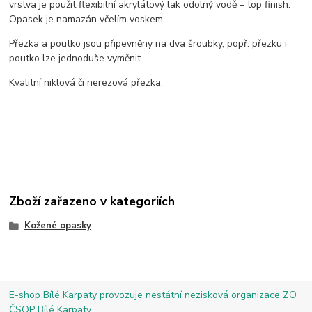
vrstva je použit flexibilní akrylátový lak odolný vodě – top finish.
Opasek je namazán včelím voskem.
Přezka a poutko jsou připevněny na dva šroubky, popř. přezku i
poutko lze jednoduše vyměnit.
Kvalitní niklová či nerezová přezka.
Zboží zařazeno v kategoriích
Kožené opasky
E-shop Bílé Karpaty provozuje nestátní nezisková organizace ZO
ČSOP Bílé Karpaty.