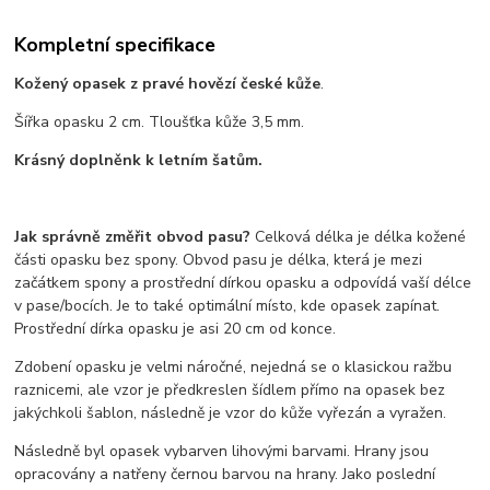
Kompletní specifikace
Kožený opasek z pravé hovězí české kůže
.
Šířka opasku 2 cm. Tloušťka kůže 3,5 mm.
Krásný doplněnk k letním šatům.
Jak správně změřit obvod pasu?
Celková délka je délka kožené
části opasku bez spony. Obvod pasu je délka, která je mezi
začátkem spony a prostřední dírkou opasku a odpovídá vaší délce
v pase/bocích. Je to také optimální místo, kde opasek zapínat.
Prostřední dírka opasku je asi 20 cm od konce.
Zdobení opasku je velmi náročné, nejedná se o klasickou ražbu
raznicemi, ale vzor je předkreslen šídlem přímo na opasek bez
jakýchkoli šablon, následně je vzor do kůže vyřezán a vyražen.
Následně byl opasek vybarven lihovými barvami. Hrany jsou
opracovány a natřeny černou barvou na hrany. Jako poslední