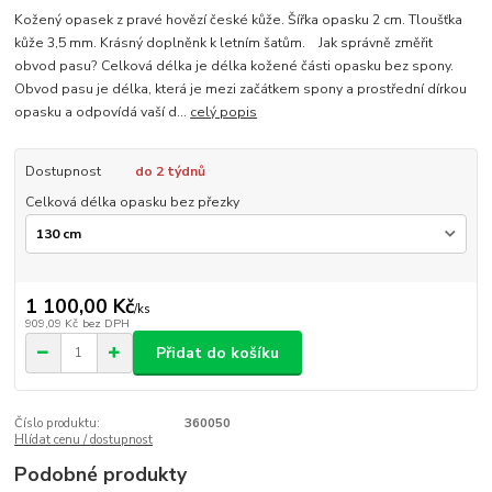
Kožený opasek z pravé hovězí české kůže. Šířka opasku 2 cm. Tloušťka
kůže 3,5 mm. Krásný doplněnk k letním šatům. Jak správně změřit
obvod pasu? Celková délka je délka kožené části opasku bez spony.
Obvod pasu je délka, která je mezi začátkem spony a prostřední dírkou
opasku a odpovídá vaší d...
celý popis
Dostupnost
do 2 týdnů
Celková délka opasku bez přezky
1 100,00 Kč
/
ks
909,09 Kč
bez DPH
Přidat do košíku
Číslo produktu:
360050
Hlídat cenu / dostupnost
Podobné produkty