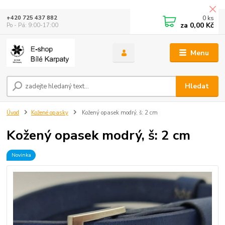
0
ks
+420 725 437 882
za
0,00 Kč
Po - Pá: 9:00-17:00
Menu
Hledat
Úvod
Kožené opasky
Kožený opasek modrý, š: 2 cm
Kožený opasek modrý, š: 2 cm
Novinka