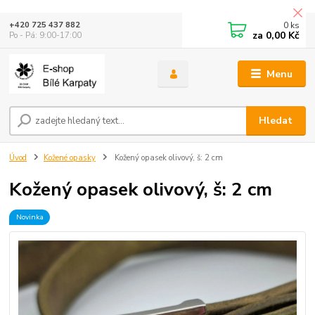
0
ks
+420 725 437 882
za
0,00 Kč
Po - Pá: 9:00-17:00
Menu
Hledat
Úvod
Kožené opasky
Kožený opasek olivový, š: 2 cm
Kožený opasek olivový, š: 2 cm
Novinka