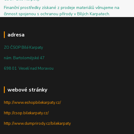
Finanční prostředky získané z prodeje materiálů věnujeme na
činnost spojenou s ochranou přírody v Bílých Karpatech.
adresa
ZO ČSOP Bílé Karpaty
nám. Bartolomějské 47
698 01 Veselí nad Moravou
webové stránky
http://www.eshopbilekarpaty.cz/
http://csop.bilekarpaty.cz/
http://www.dumprirody.cz/bilekarpaty