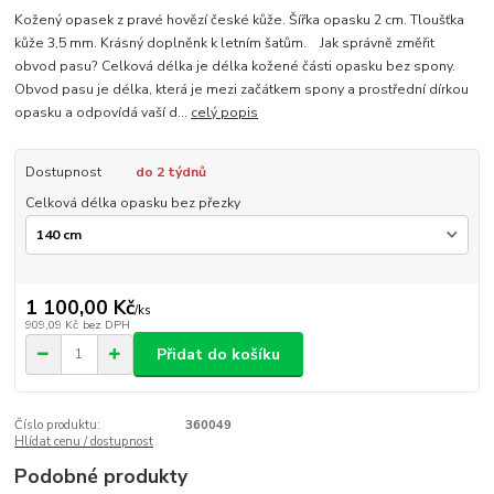
Kožený opasek z pravé hovězí české kůže. Šířka opasku 2 cm. Tloušťka
kůže 3,5 mm. Krásný doplněnk k letním šatům. Jak správně změřit
obvod pasu? Celková délka je délka kožené části opasku bez spony.
Obvod pasu je délka, která je mezi začátkem spony a prostřední dírkou
opasku a odpovídá vaší d...
celý popis
Dostupnost
do 2 týdnů
Celková délka opasku bez přezky
1 100,00 Kč
/
ks
909,09 Kč
bez DPH
Přidat do košíku
Číslo produktu:
360049
Hlídat cenu / dostupnost
Podobné produkty