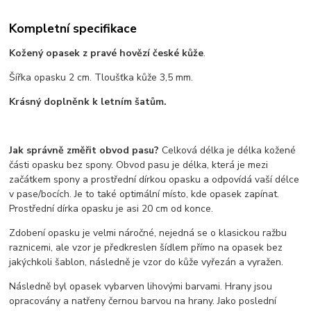
Kompletní specifikace
Kožený opasek z pravé hovězí české kůže
.
Šířka opasku 2 cm. Tloušťka kůže 3,5 mm.
Krásný doplněnk k letním šatům.
Jak správně změřit obvod pasu?
Celková délka je délka kožené
části opasku bez spony. Obvod pasu je délka, která je mezi
začátkem spony a prostřední dírkou opasku a odpovídá vaší délce
v pase/bocích. Je to také optimální místo, kde opasek zapínat.
Prostřední dírka opasku je asi 20 cm od konce.
Zdobení opasku je velmi náročné, nejedná se o klasickou ražbu
raznicemi, ale vzor je předkreslen šídlem přímo na opasek bez
jakýchkoli šablon, následně je vzor do kůže vyřezán a vyražen.
Následně byl opasek vybarven lihovými barvami. Hrany jsou
opracovány a natřeny černou barvou na hrany. Jako poslední