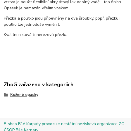
vrstva je použit flexibilní akrylátový lak odolný vodě – top finish.
Opasek je namazán včelím voskem.
Přezka a poutko jsou připevněny na dva šroubky, popř. přezku i
poutko lze jednoduše vyměnit.
Kvalitní niklová či nerezová přezka.
Zboží zařazeno v kategoriích
Kožené opasky
E-shop Bílé Karpaty provozuje nestátní nezisková organizace ZO
ČSOP Bílé Karpaty.