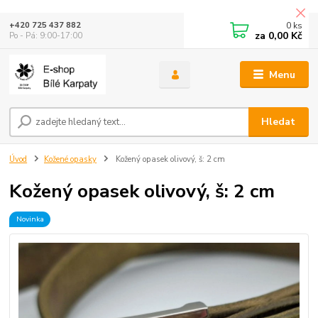
0
ks
+420 725 437 882
za
0,00 Kč
Po - Pá: 9:00-17:00
Menu
Hledat
Úvod
Kožené opasky
Kožený opasek olivový, š: 2 cm
Kožený opasek olivový, š: 2 cm
Novinka