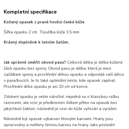
Kompletní specifikace
Kožený opasek z pravé hovězí české kůže
.
Šířka opasku 2 cm. Tloušťka kůže 3,5 mm.
Krásný doplněnk k letním šatům.
Jak správně změřit obvod pasu?
Celková délka je délka kožené
části opasku bez spony. Obvod pasu je délka, která je mezi
začátkem spony a prostřední dírkou opasku a odpovídá vaší délce
v pase/bocích. Je to také optimální místo, kde opasek zapínat.
Prostřední dírka opasku je asi 20 cm od konce.
Zdobení opasku je velmi náročné, nejedná se o klasickou ražbu
raznicemi, ale vzor je předkreslen šídlem přímo na opasek bez
jakýchkoli šablon, následně je vzor do kůže vyřezán a vyražen.
Následně byl opasek vybarven lihovými barvami. Hrany jsou
opracovány a natřeny černou barvou na hrany. Jako poslední