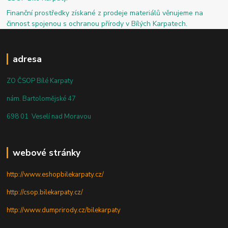
Finanční prostředky získané z prodeje materiálů věnujeme na
činnost spojenou s ochranou přírody v Bílých Karpatech.
adresa
ZO ČSOP Bílé Karpaty
nám. Bartolomějské 47
698 01 Veselí nad Moravou
webové stránky
http://www.eshopbilekarpaty.cz/
http://csop.bilekarpaty.cz/
http://www.dumprirody.cz/bilekarpaty