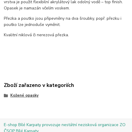
vrstva je použit flexibilní akrylátový lak odolný vodě – top finish.
Opasek je namazán včelím voskem.
Přezka a poutko jsou připevněny na dva šroubky, popř. přezku i
poutko lze jednoduše vyměnit.
Kvalitní niklová či nerezová přezka.
Zboží zařazeno v kategoriích
Kožené opasky
E-shop Bílé Karpaty provozuje nestátní nezisková organizace ZO
ČSOP Bílé Karpaty.