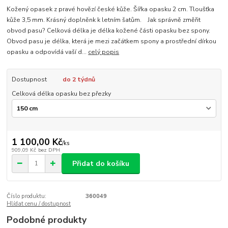
Kožený opasek z pravé hovězí české kůže. Šířka opasku 2 cm. Tloušťka
kůže 3,5 mm. Krásný doplněnk k letním šatům. Jak správně změřit
obvod pasu? Celková délka je délka kožené části opasku bez spony.
Obvod pasu je délka, která je mezi začátkem spony a prostřední dírkou
opasku a odpovídá vaší d...
celý popis
Dostupnost
do 2 týdnů
Celková délka opasku bez přezky
1 100,00 Kč
/
ks
909,09 Kč
bez DPH
Přidat do košíku
Číslo produktu:
360049
Hlídat cenu / dostupnost
Podobné produkty