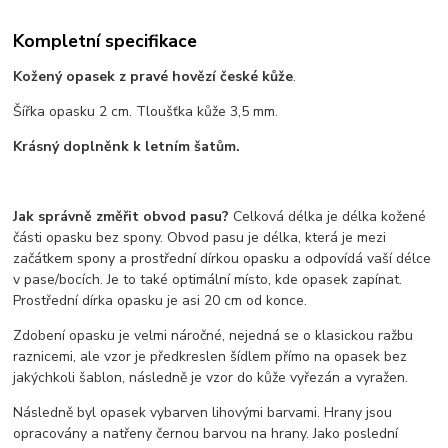
Kompletní specifikace
Kožený opasek z pravé hovězí české kůže
.
Šířka opasku 2 cm. Tloušťka kůže 3,5 mm.
Krásný doplněnk k letním šatům.
Jak správně změřit obvod pasu?
Celková délka je délka kožené
části opasku bez spony. Obvod pasu je délka, která je mezi
začátkem spony a prostřední dírkou opasku a odpovídá vaší délce
v pase/bocích. Je to také optimální místo, kde opasek zapínat.
Prostřední dírka opasku je asi 20 cm od konce.
Zdobení opasku je velmi náročné, nejedná se o klasickou ražbu
raznicemi, ale vzor je předkreslen šídlem přímo na opasek bez
jakýchkoli šablon, následně je vzor do kůže vyřezán a vyražen.
Následně byl opasek vybarven lihovými barvami. Hrany jsou
opracovány a natřeny černou barvou na hrany. Jako poslední