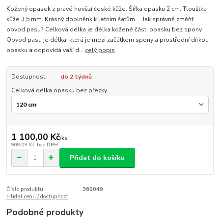
Kožený opasek z pravé hovězí české kůže. Šířka opasku 2 cm. Tloušťka
kůže 3,5 mm. Krásný doplněnk k letním šatům. Jak správně změřit
obvod pasu? Celková délka je délka kožené části opasku bez spony.
Obvod pasu je délka, která je mezi začátkem spony a prostřední dírkou
opasku a odpovídá vaší d...
celý popis
Dostupnost
do 2 týdnů
Celková délka opasku bez přezky
1 100,00 Kč
/
ks
909,09 Kč
bez DPH
Přidat do košíku
Číslo produktu:
360049
Hlídat cenu / dostupnost
Podobné produkty