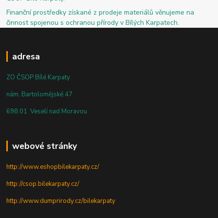
Finanční prostředky získané z prodeje materiálů věnujeme na
činnost spojenou s ochranou přírody v Bílých Karpatech.
adresa
ZO ČSOP Bílé Karpaty
nám. Bartolomějské 47
698 01 Veselí nad Moravou
webové stránky
http://www.eshopbilekarpaty.cz/
http://csop.bilekarpaty.cz/
http://www.dumprirody.cz/bilekarpaty