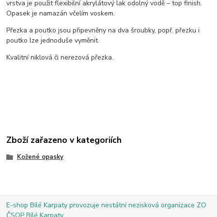
vrstva je použit flexibilní akrylátový lak odolný vodě – top finish.
Opasek je namazán včelím voskem.
Přezka a poutko jsou připevněny na dva šroubky, popř. přezku i
poutko lze jednoduše vyměnit.
Kvalitní niklová či nerezová přezka.
Zboží zařazeno v kategoriích
Kožené opasky
E-shop Bílé Karpaty provozuje nestátní nezisková organizace ZO
ČSOP Bílé Karpaty.