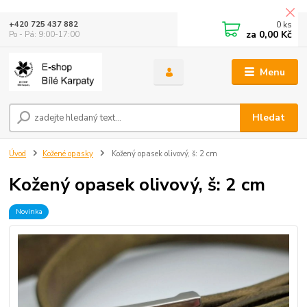
0
ks
+420 725 437 882
za
0,00 Kč
Po - Pá: 9:00-17:00
Menu
Hledat
Úvod
Kožené opasky
Kožený opasek olivový, š: 2 cm
Kožený opasek olivový, š: 2 cm
Novinka