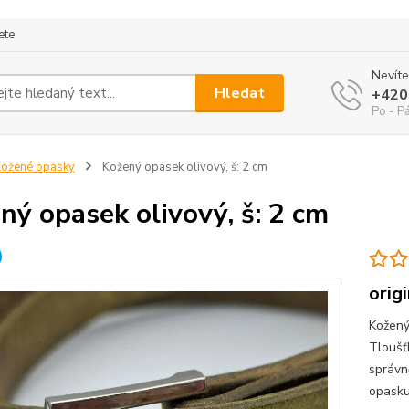
ete
Nevíte
Hledat
+420
Po - P
ožené opasky
Kožený opasek olivový, š: 2 cm
ný opasek olivový, š: 2 cm
orig
Kožený
Tloušť
správn
opasku