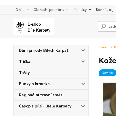
O nás
Obchodní podmínky
Kontakty
Kde nás najd
Úvod
K
Dům přírody Bílých Karpat
Kože
Trička
Tašky
Novinka
Budky a krmítka
Regionální travní směsi
Časopis Bílé - Biele Karpaty