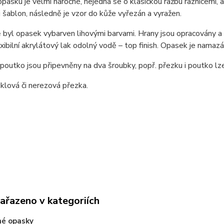
pasku je velmi náročné, nejedná se o klasickou ražbu raznicemi,
i šablon, následně je vzor do kůže vyřezán a vyražen.
byl opasek vybarven lihovými barvami. Hrany jsou opracovány a n
exibilní akrylátový lak odolný vodě – top finish. Opasek je nama
poutko jsou připevněny na dva šroubky, popř. přezku i poutko l
niklová či nerezová přezka.
zařazeno v kategoriích
né opasky