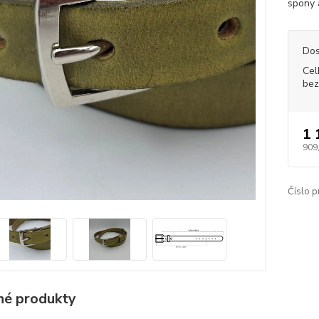
spony 
Dos
Cel
bez
1 
909
Číslo p
é produkty