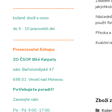
Zdobení o
jakýchkol
___________________________
Následně 
kožené zboží a osivo
použit fl
do 5 - 10 pracovních dní
Přezka a 
___________________________
Kvalitní 
Provozovatel Eshopu:
ZO ČSOP Bílé Karpaty
nám. Bartolomějské 47
698 01 Veselí nad Moravou
Potřebujete poradit?
Zavolejte nám:
Zboží 
Po - Pá 9:00 -17:00
Kože