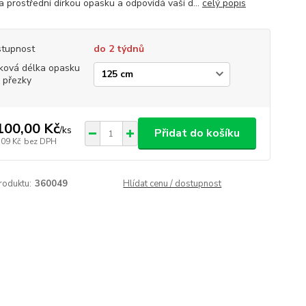
a prostřední dírkou opasku a odpovídá vaší d...
celý popis
tupnost
do 2 týdnů
ková délka opasku
 přezky
100,00 Kč
/
ks
Přidat do košíku
,09 Kč
bez DPH
roduktu:
360049
Hlídat cenu / dostupnost