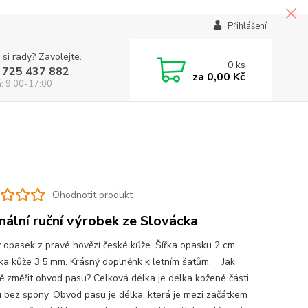
Přihlášení
 si rady? Zavolejte.
0
ks
 725 437 882
za
0,00 Kč
á: 9:00-17:00
Ohodnotit produkt
inální ruční výrobek ze Slovácka
 opasek z pravé hovězí české kůže. Šířka opasku 2 cm.
ka kůže 3,5 mm. Krásný doplněnk k letním šatům. Jak
ě změřit obvod pasu? Celková délka je délka kožené části
 bez spony. Obvod pasu je délka, která je mezi začátkem