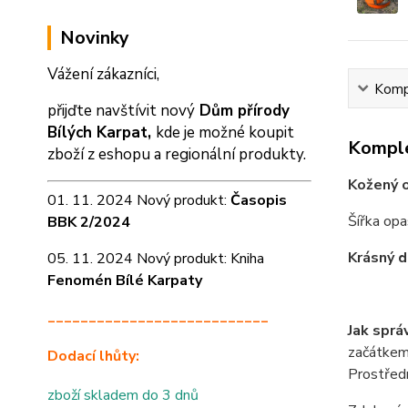
Novinky
Vážení zákazníci,
Kompl
přijďte navštívit nový
Dům přírody
Bílých Karpat,
kde je možné koupit
Komple
zboží z eshopu a
regionální produkty.
Kožený o
01. 11. 2024 Nový produkt:
Časopis
Šířka op
BBK 2/2024
Krásný d
05. 11. 2024 Nový produkt: Kniha
Fenomén Bílé Karpaty
___________________________
Jak sprá
začátkem 
Dodací lhůty:
Prostředn
zboží skladem do 3 dnů