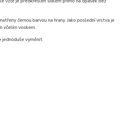
 ale vzor je předkreslen šídlem přímo na opasek bez
atřeny černou barvou na hrany. Jako poslední vrstva je
zán včelím voskem.
ze jednoduše vyměnit.