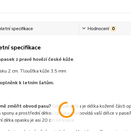
etní specifikace
Hodnocení
0
tní specifikace
pasek z pravé hovězí české kůže
.
asku 2 cm. Tloušťka kůže 3,5 mm.
oplněnk k letním šatům.
vně změřit obvod pasu?
Celková délka je délka kožené části o
spony a prostřední dírkou opasku a odpovídá vaší délce v pase/b
í dírka opasku je asi 20 cm od konce.