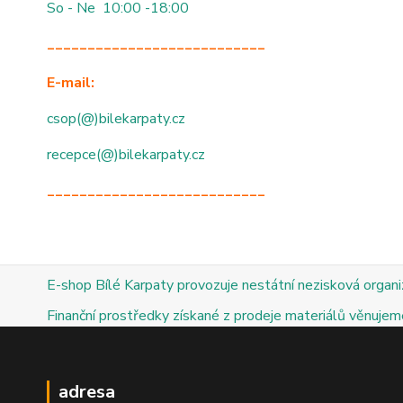
So - Ne 10:00 -18:00
___________________________
E-mail:
csop(@)bilekarpaty.cz
recepce(@)bilekarpaty.cz
___________________________
E-shop Bílé Karpaty provozuje nestátní nezisková organ
Finanční prostředky získané z prodeje materiálů věnujeme
adresa