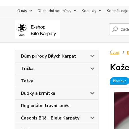
O nás
Obchodní podmínky
Kontakty
Kde nás najd
Úvod
K
Dům přírody Bílých Karpat
Kože
Trička
Tašky
Novinka
Budky a krmítka
Regionální travní směsi
Časopis Bílé - Biele Karpaty