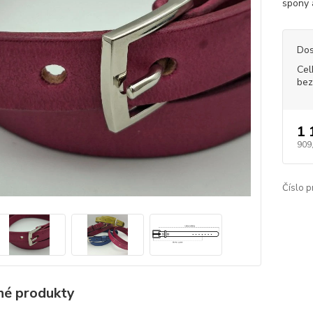
spony 
Dos
Cel
bez
1 
909
Číslo p
é produkty