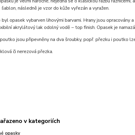
pasku je velmi náročné, nejedná se o klasickou ražbu raznicemi,
i šablon, následně je vzor do kůže vyřezán a vyražen.
byl opasek vybarven lihovými barvami. Hrany jsou opracovány a n
exibilní akrylátový lak odolný vodě – top finish. Opasek je nama
poutko jsou připevněny na dva šroubky, popř. přezku i poutko l
niklová či nerezová přezka.
zařazeno v kategoriích
né opasky