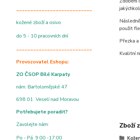
Zdobení o
jakýchkol
___________________________
Následně 
kožené zboží a osivo
použit fl
do 5 - 10 pracovních dní
Přezka a 
___________________________
Kvalitní 
Provozovatel Eshopu:
ZO ČSOP Bílé Karpaty
nám. Bartolomějské 47
698 01 Veselí nad Moravou
Potřebujete poradit?
Zavolejte nám:
Zboží 
Po - Pá 9:00 -17:00
Kože