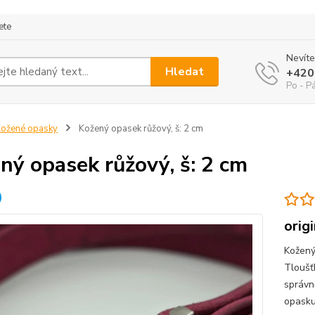
ete
Nevíte
Hledat
+420
Po - P
ožené opasky
Kožený opasek růžový, š: 2 cm
ný opasek růžový, š: 2 cm
orig
Kožený
Tloušť
správn
opasku