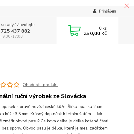
Přihlášení
 si rady? Zavolejte.
0
ks
 725 437 882
za
0,00 Kč
á: 9:00-17:00
Ohodnotit produkt
inální ruční výrobek ze Slovácka
 opasek z pravé hovězí české kůže. Šířka opasku 2 cm.
ka kůže 3,5 mm. Krásný doplněnk k letním šatům. Jak
ě změřit obvod pasu? Celková délka je délka kožené části
 bez spony. Obvod pasu je délka, která je mezi začátkem