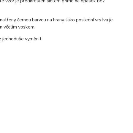
 ale vzor je předkreslen šídlem přímo na opasek bez
atřeny černou barvou na hrany. Jako poslední vrstva je
zán včelím voskem.
ze jednoduše vyměnit.