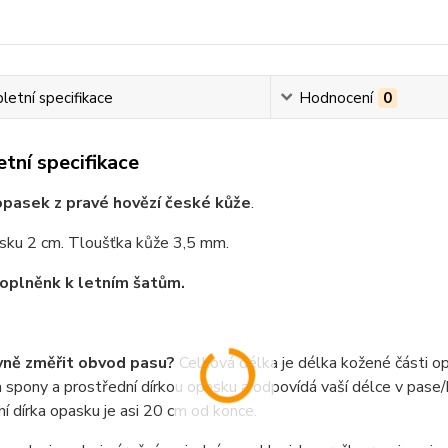
etní specifikace
Hodnocení
0
tní specifikace
pasek z pravé hovězí české kůže
.
asku 2 cm. Tloušťka kůže 3,5 mm.
oplněnk k letním šatům.
vně změřit obvod pasu?
Celková délka je délka kožené části o
spony a prostřední dírkou opasku a odpovídá vaší délce v pase/b
í dírka opasku je asi 20 cm od konce.