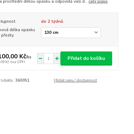
a prostřední dírkou opasku a odpovídá vaší d...
celý popis
tupnost
do 2 týdnů
ková délka opasku
 přezky
100,00 Kč
/
ks
Přidat do košíku
,09 Kč
bez DPH
roduktu:
360051
Hlídat cenu / dostupnost