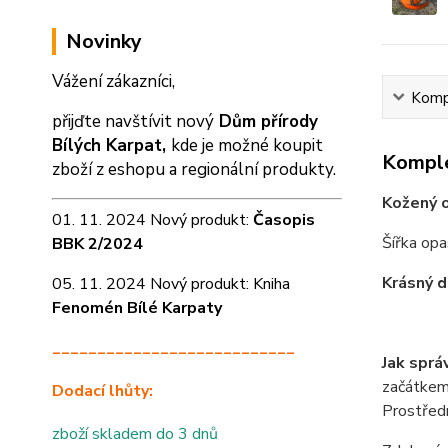
Novinky
Vážení zákazníci,
Kompl
přijďte navštívit nový
Dům přírody
Bílých Karpat,
kde je možné koupit
Komple
zboží z eshopu a
regionální produkty.
Kožený o
01. 11. 2024 Nový produkt:
Časopis
Šířka op
BBK 2/2024
Krásný d
05. 11. 2024 Nový produkt: Kniha
Fenomén Bílé Karpaty
___________________________
Jak sprá
začátkem 
Dodací lhůty:
Prostředn
zboží skladem do 3 dnů