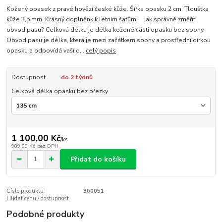
Kožený opasek z pravé hovězí české kůže. Šířka opasku 2 cm. Tloušťka
kůže 3,5 mm. Krásný doplněnk k letním šatům. Jak správně změřit
obvod pasu? Celková délka je délka kožené části opasku bez spony.
Obvod pasu je délka, která je mezi začátkem spony a prostřední dírkou
opasku a odpovídá vaší d...
celý popis
Dostupnost
do 2 týdnů
Celková délka opasku bez přezky
1 100,00 Kč
/
ks
909,09 Kč
bez DPH
Přidat do košíku
Číslo produktu:
360051
Hlídat cenu / dostupnost
Podobné produkty