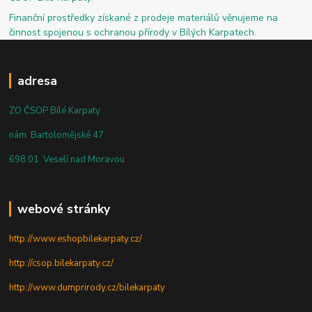
Finanční prostředky získané z prodeje materiálů věnujeme na
činnost spojenou s ochranou přírody v Bílých Karpatech.
adresa
ZO ČSOP Bílé Karpaty
nám. Bartolomějské 47
698 01 Veselí nad Moravou
webové stránky
http://www.eshopbilekarpaty.cz/
http://csop.bilekarpaty.cz/
http://www.dumprirody.cz/bilekarpaty