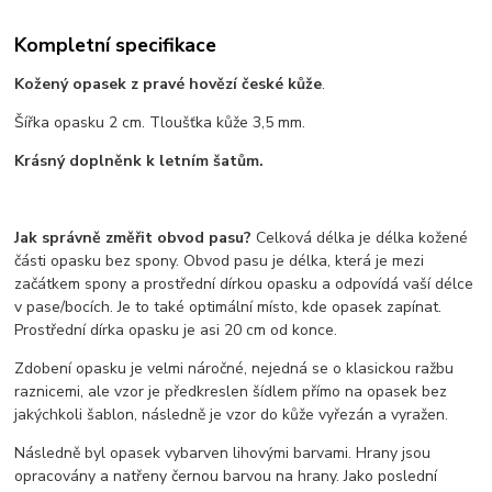
Kompletní specifikace
Kožený opasek z pravé hovězí české kůže
.
Šířka opasku 2 cm. Tloušťka kůže 3,5 mm.
Krásný doplněnk k letním šatům.
Jak správně změřit obvod pasu?
Celková délka je délka kožené
části opasku bez spony. Obvod pasu je délka, která je mezi
začátkem spony a prostřední dírkou opasku a odpovídá vaší délce
v pase/bocích. Je to také optimální místo, kde opasek zapínat.
Prostřední dírka opasku je asi 20 cm od konce.
Zdobení opasku je velmi náročné, nejedná se o klasickou ražbu
raznicemi, ale vzor je předkreslen šídlem přímo na opasek bez
jakýchkoli šablon, následně je vzor do kůže vyřezán a vyražen.
Následně byl opasek vybarven lihovými barvami. Hrany jsou
opracovány a natřeny černou barvou na hrany. Jako poslední