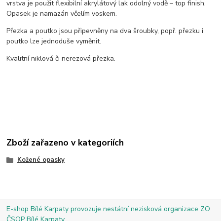
vrstva je použit flexibilní akrylátový lak odolný vodě – top finish.
Opasek je namazán včelím voskem.
Přezka a poutko jsou připevněny na dva šroubky, popř. přezku i
poutko lze jednoduše vyměnit.
Kvalitní niklová či nerezová přezka.
Zboží zařazeno v kategoriích
Kožené opasky
E-shop Bílé Karpaty provozuje nestátní nezisková organizace ZO
ČSOP Bílé Karpaty.