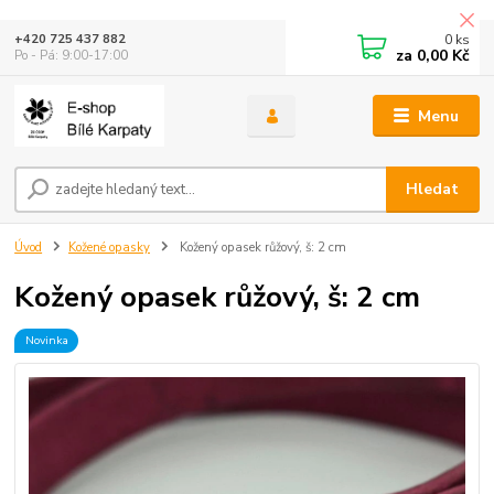
0
ks
+420 725 437 882
za
0,00 Kč
Po - Pá: 9:00-17:00
Menu
Hledat
Úvod
Kožené opasky
Kožený opasek růžový, š: 2 cm
Kožený opasek růžový, š: 2 cm
Novinka